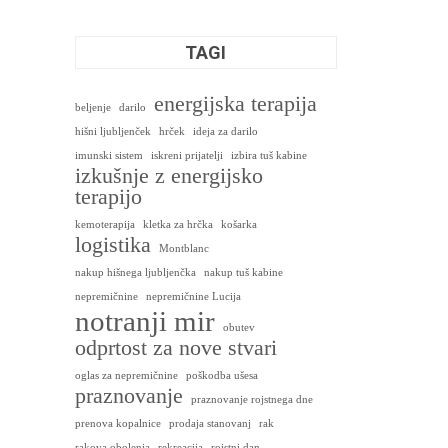
TAGI
energijska terapija
beljenje
darilo
hišni ljubljenček
hrček
ideja za darilo
imunski sistem
iskreni prijatelji
izbira tuš kabine
izkušnje z energijsko
terapijo
kemoterapija
kletka za hrčka
košarka
logistika
Montblanc
nakup hišnega ljubljenčka
nakup tuš kabine
nepremičnine
nepremičnine Lucija
notranji mir
obutev
odprtost za nove stvari
oglas za nepremičnine
poškodba ušesa
praznovanje
praznovanje rojstnega dne
prenova kopalnice
prodaja stanovanj
rak
rakova obolenja
rekreacija
rojstni dan