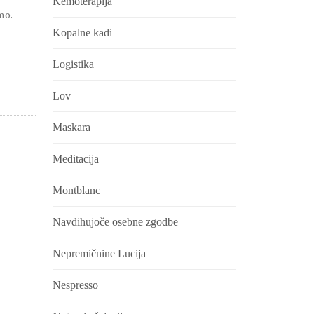
Kemoterapija
mo.
Kopalne kadi
Logistika
Lov
Maskara
Meditacija
Montblanc
Navdihujoče osebne zgodbe
Nepremičnine Lucija
Nespresso