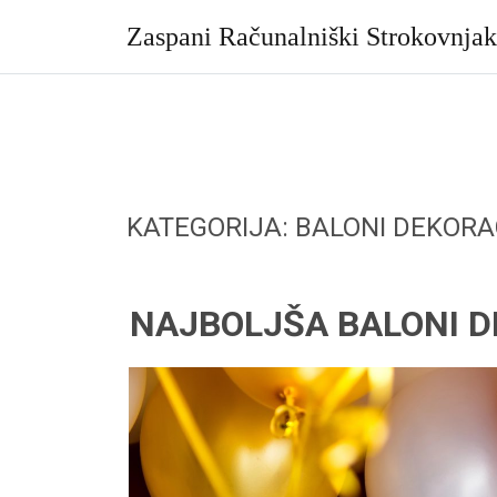
Skip
to
Zaspani Računalniški Strokovnja
content
KATEGORIJA:
BALONI DEKORA
NAJBOLJŠA BALONI D