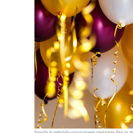
Soseda je prirejala praznovanje rojstnega dne za mož