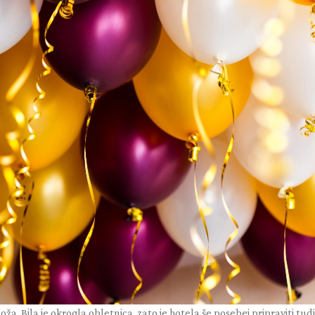
a. Bila je okrogla obletnica, zato je hotela še posebej pripraviti tudi