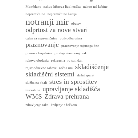
Montblanc
nakup hišnega ljubljenčka
nakup tuš kabine
nepremičnine
nepremičnine Lucija
notranji mir
obutev
odprtost za nove stvari
oglas za nepremičnine
poškodba ušesa
praznovanje
praznovanje rojstnega dne
prenova kopalnice
prodaja stanovanj
rak
rakova obolenja
rekreacija
rojstni dan
skladiščenje
rojstnodnevne zabave
ročna ura
skladiščni sistemi
slušni aparat
stres in sprostitev
služba na obali
upravljanje skladišča
tuš kabine
WMS
Zdrava prehrana
zdravljenje raka
življenje s hrčkom