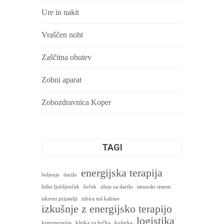
Ure in nakit
Vraščen noht
Zaščitna obutev
Zobni aparat
Zobozdravnica Koper
TAGI
energijska terapija
beljenje
darilo
hišni ljubljenček
hrček
ideja za darilo
imunski sistem
iskreni prijatelji
izbira tuš kabine
izkušnje z energijsko terapijo
logistika
kemoterapija
kletka za hrčka
košarka