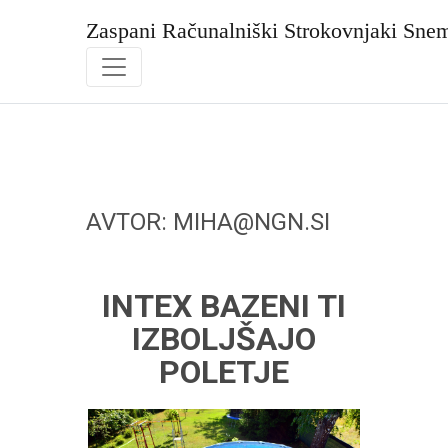
Skip
to
Zaspani Računalniški Strokovnjaki Sne
content
AVTOR:
MIHA@NGN.SI
INTEX BAZENI TI
IZBOLJŠAJO
POLETJE