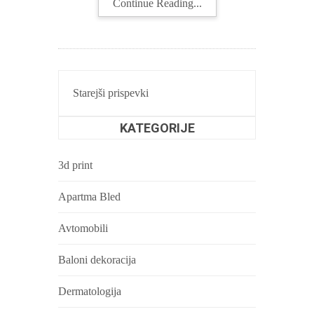
Continue Reading...
NAVIGACIJA
Starejši prispevki
PRISPEVKOV
KATEGORIJE
3d print
Apartma Bled
Avtomobili
Baloni dekoracija
Dermatologija