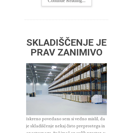
Continue Reading...
SKLADIŠČENJE JE
PRAV ZANIMIVO
Iskreno povedano sem si vedno mislil, da
je skladiščenje nekaj čisto preprostega in
enostavnega. Pač imaš en velik prostor, v