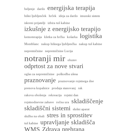
energijska terapija
beljenje
darilo
hišni ljubljenček
hrček
ideja za darilo
imunski sistem
iskreni prijatelji
izbira tuš kabine
izkušnje z energijsko terapijo
logistika
kemoterapija
kletka za hrčka
košarka
Montblanc
nakup hišnega ljubljenčka
nakup tuš kabine
nepremičnine
nepremičnine Lucija
notranji mir
obutev
odprtost za nove stvari
oglas za nepremičnine
poškodba ušesa
praznovanje
praznovanje rojstnega dne
prenova kopalnice
prodaja stanovanj
rak
rakova obolenja
rekreacija
rojstni dan
skladiščenje
rojstnodnevne zabave
ročna ura
skladiščni sistemi
slušni aparat
stres in sprostitev
služba na obali
upravljanje skladišča
tuš kabine
WMS
Zdrava prehrana