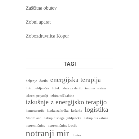
Zaščitna obutev
Zobni aparat
Zobozdravnica Koper
TAGI
energijska terapija
beljenje
darilo
hišni ljubljenček
hrček
ideja za darilo
imunski sistem
iskreni prijatelji
izbira tuš kabine
izkušnje z energijsko terapijo
logistika
kemoterapija
kletka za hrčka
košarka
Montblanc
nakup hišnega ljubljenčka
nakup tuš kabine
nepremičnine
nepremičnine Lucija
notranji mir
obutev