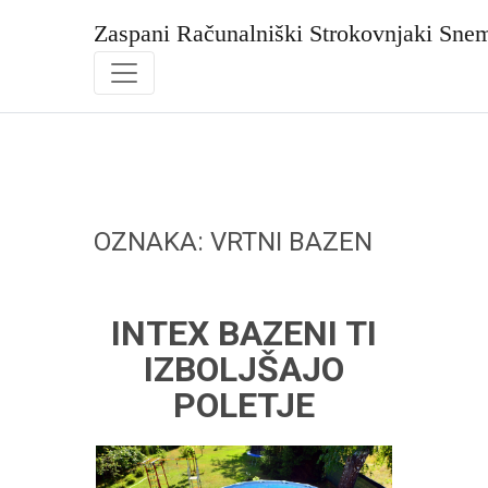
Skip
to
Zaspani Računalniški Strokovnjaki Sne
content
OZNAKA:
VRTNI BAZEN
INTEX BAZENI TI
IZBOLJŠAJO
POLETJE