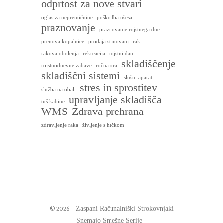
odprtost za nove stvari
oglas za nepremičnine
poškodba ušesa
praznovanje
praznovanje rojstnega dne
prenova kopalnice
prodaja stanovanj
rak
rakova obolenja
rekreacija
rojstni dan
skladiščenje
rojstnodnevne zabave
ročna ura
skladiščni sistemi
slušni aparat
stres in sprostitev
služba na obali
upravljanje skladišča
tuš kabine
WMS
Zdrava prehrana
zdravljenje raka
življenje s hrčkom
© 2026
Zaspani Računalniški Strokovnjaki
Snemajo Smešne Serije