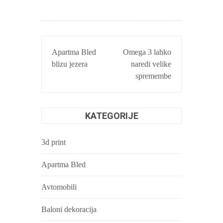
NAVIGACIJA
Apartma Bled
Omega 3 lahko
PRISPEVKA
blizu jezera
naredi velike
spremembe
KATEGORIJE
3d print
Apartma Bled
Avtomobili
Baloni dekoracija