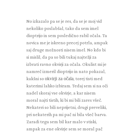
No izkazalo pa se je res, da se je moj vid
nekoliko poslabšal, tako da sem imel
dioptrijo in sem posledično rabil očala. Ta
novica me je iskreno precej potrla, ampak
saj druge možnosti nisem imel. No kdo bi
si mislil, da pa so bili tukaj najtežji za
izbrati ravno okvirji za očala. Okulist mi je
namreč izmeril dioptrijo in nato pokazal,
kakšni so
okvirji za očala
, torej tisti med
katerimi lahko izbiram. Tedaj sem si na oči
nadel skoraj vse okvirje, a kar nisem
moral najti tistih, ki bi mi bili zares všeč.
Nekateri so bili neprijetni, drugi preveliki,
pri nekaterih pa mi pač ni bila všeč barva.
Zaradi tega sem bil kar malo v stiski,
ampak za ene okvirje sem se moral pač