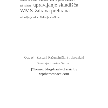
upravljanje skladišča
tuš kabine
WMS
Zdrava prehrana
zdravljenje raka
življenje s hrčkom
© 2026
Zaspani Računalniški Strokovnjaki
Snemajo Smešne Serije
|
Theme: blog-bank-classic by
wpthemespace.com