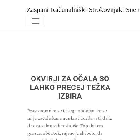
Skip
to
Zaspani Računalniški Strokovnjaki Sne
content
OKVIRJI ZA OČALA SO
LAHKO PRECEJ TEŽKA
IZBIRA
Prav spomnim se tistega obdobja, ko se
mi je začelo kar naenkrat dozdevati, da iz
dneva v dan vidim slabše. To je bil res
grozen občutek, saj me je skrbelo, da