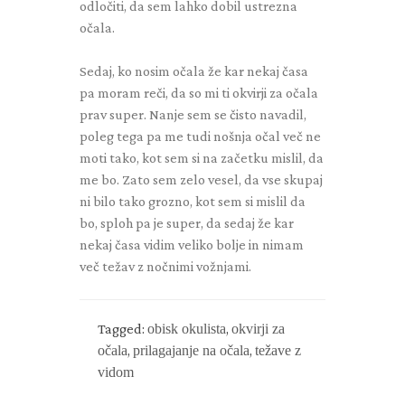
odločiti, da sem lahko dobil ustrezna
očala.
Sedaj, ko nosim očala že kar nekaj časa
pa moram reči, da so mi ti okvirji za očala
prav super. Nanje sem se čisto navadil,
poleg tega pa me tudi nošnja očal več ne
moti tako, kot sem si na začetku mislil, da
me bo. Zato sem zelo vesel, da vse skupaj
ni bilo tako grozno, kot sem si mislil da
bo, sploh pa je super, da sedaj že kar
nekaj časa vidim veliko bolje in nimam
več težav z nočnimi vožnjami.
Tagged:
obisk okulista
,
okvirji za
očala
,
prilagajanje na očala
,
težave z
vidom