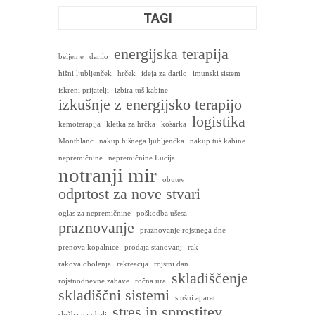
TAGI
energijska terapija
beljenje
darilo
hišni ljubljenček
hrček
ideja za darilo
imunski sistem
iskreni prijatelji
izbira tuš kabine
izkušnje z energijsko terapijo
logistika
kemoterapija
kletka za hrčka
košarka
Montblanc
nakup hišnega ljubljenčka
nakup tuš kabine
nepremičnine
nepremičnine Lucija
notranji mir
obutev
odprtost za nove stvari
oglas za nepremičnine
poškodba ušesa
praznovanje
praznovanje rojstnega dne
prenova kopalnice
prodaja stanovanj
rak
rakova obolenja
rekreacija
rojstni dan
skladiščenje
rojstnodnevne zabave
ročna ura
skladiščni sistemi
slušni aparat
stres in sprostitev
služba na obali