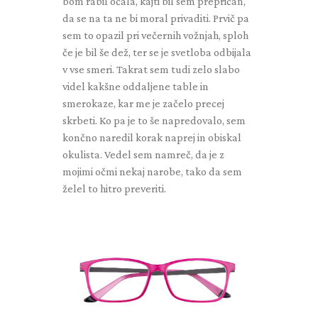
bom rabil očala, kajti bil sem prepričan,
da se na ta ne bi moral privaditi. Prvič pa
sem to opazil pri večernih vožnjah, sploh
če je bil še dež, ter se je svetloba odbijala
v vse smeri. Takrat sem tudi zelo slabo
videl kakšne oddaljene table in
smerokaze, kar me je začelo precej
skrbeti. Ko pa je to še napredovalo, sem
končno naredil korak naprej in obiskal
okulista. Vedel sem namreč, da je z
mojimi očmi nekaj narobe, tako da sem
želel to hitro preveriti.