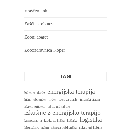
Vraščen noht
Zaščitna obutev
Zobni aparat
Zobozdravnica Koper
TAGI
energijska terapija
beljenje
darilo
hišni ljubljenček
hrček
ideja za darilo
imunski sistem
iskreni prijatelji
izbira tuš kabine
izkušnje z energijsko terapijo
logistika
kemoterapija
kletka za hrčka
košarka
Montblanc
nakup hišnega ljubljenčka
nakup tuš kabine