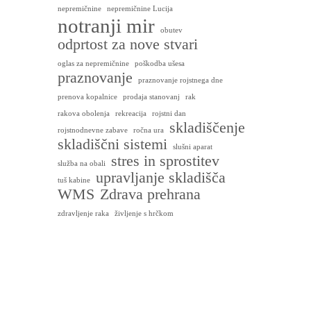
nepremičnine
nepremičnine Lucija
notranji mir
obutev
odprtost za nove stvari
oglas za nepremičnine
poškodba ušesa
praznovanje
praznovanje rojstnega dne
prenova kopalnice
prodaja stanovanj
rak
rakova obolenja
rekreacija
rojstni dan
skladiščenje
rojstnodnevne zabave
ročna ura
skladiščni sistemi
slušni aparat
stres in sprostitev
služba na obali
upravljanje skladišča
tuš kabine
WMS
Zdrava prehrana
zdravljenje raka
življenje s hrčkom