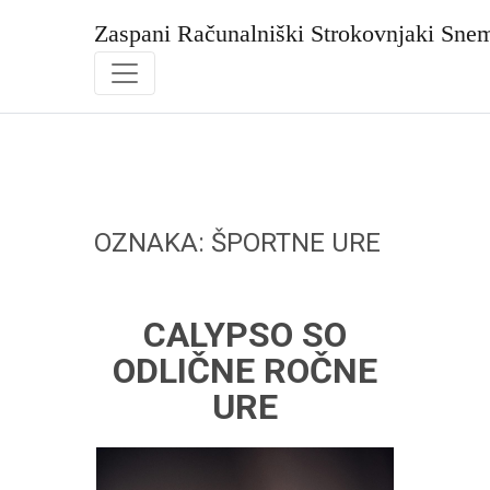
Skip
to
Zaspani Računalniški Strokovnjaki Sne
content
OZNAKA:
ŠPORTNE URE
CALYPSO SO
ODLIČNE ROČNE
URE