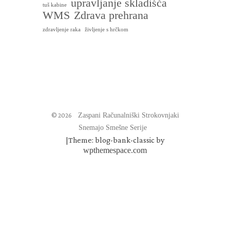
upravljanje skladišča
tuš kabine
WMS
Zdrava prehrana
zdravljenje raka
življenje s hrčkom
© 2026
Zaspani Računalniški Strokovnjaki
Snemajo Smešne Serije
|
Theme: blog-bank-classic by
wpthemespace.com