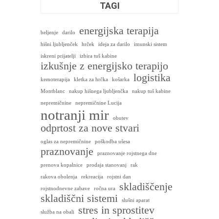
TAGI
energijska terapija
beljenje
darilo
hišni ljubljenček
hrček
ideja za darilo
imunski sistem
iskreni prijatelji
izbira tuš kabine
izkušnje z energijsko terapijo
logistika
kemoterapija
kletka za hrčka
košarka
Montblanc
nakup hišnega ljubljenčka
nakup tuš kabine
nepremičnine
nepremičnine Lucija
notranji mir
obutev
odprtost za nove stvari
oglas za nepremičnine
poškodba ušesa
praznovanje
praznovanje rojstnega dne
prenova kopalnice
prodaja stanovanj
rak
rakova obolenja
rekreacija
rojstni dan
skladiščenje
rojstnodnevne zabave
ročna ura
skladiščni sistemi
slušni aparat
stres in sprostitev
služba na obali