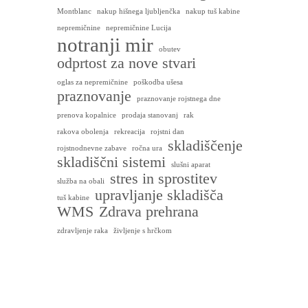
Montblanc
nakup hišnega ljubljenčka
nakup tuš kabine
nepremičnine
nepremičnine Lucija
notranji mir
obutev
odprtost za nove stvari
oglas za nepremičnine
poškodba ušesa
praznovanje
praznovanje rojstnega dne
prenova kopalnice
prodaja stanovanj
rak
rakova obolenja
rekreacija
rojstni dan
skladiščenje
rojstnodnevne zabave
ročna ura
skladiščni sistemi
slušni aparat
stres in sprostitev
služba na obali
upravljanje skladišča
tuš kabine
WMS
Zdrava prehrana
zdravljenje raka
življenje s hrčkom