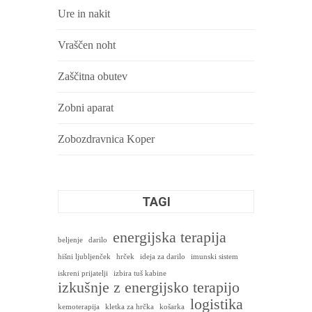
Ure in nakit
Vraščen noht
Zaščitna obutev
Zobni aparat
Zobozdravnica Koper
TAGI
energijska terapija
beljenje
darilo
hišni ljubljenček
hrček
ideja za darilo
imunski sistem
iskreni prijatelji
izbira tuš kabine
izkušnje z energijsko terapijo
logistika
kemoterapija
kletka za hrčka
košarka