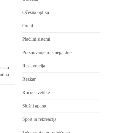
Očesna optika
Orehi
Plačilni sistemi
Praznovanje rojstnega dne
Restavracija
onska
utina
Rezkar
Ročne svetilke
Slušni aparat
Šport in rekreacija
Telegrami v porodnišnico