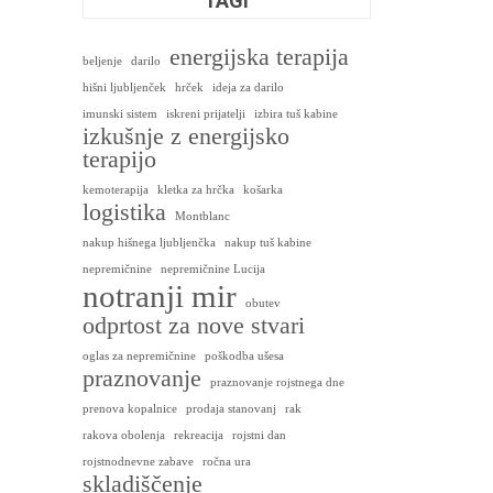
TAGI
energijska terapija
beljenje
darilo
hišni ljubljenček
hrček
ideja za darilo
imunski sistem
iskreni prijatelji
izbira tuš kabine
izkušnje z energijsko
terapijo
kemoterapija
kletka za hrčka
košarka
logistika
Montblanc
nakup hišnega ljubljenčka
nakup tuš kabine
nepremičnine
nepremičnine Lucija
notranji mir
obutev
odprtost za nove stvari
oglas za nepremičnine
poškodba ušesa
praznovanje
praznovanje rojstnega dne
prenova kopalnice
prodaja stanovanj
rak
rakova obolenja
rekreacija
rojstni dan
rojstnodnevne zabave
ročna ura
skladiščenje