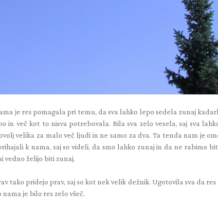
nama je res pomagala pri temu, da sva lahko lepo sedela zunaj kadark
po in več kot to nisva potrebovala. Bila sva zelo vesela, saj sva lah
 dovolj velika za malo več ljudi in ne samo za dva. Ta tenda nam je o
rihajali k nama, saj so videli, da smo lahko zunaj in da ne rabimo bit
si vedno želijo biti zunaj.
v tako pridejo prav, saj so kot nek velik dežnik. Ugotovila sva da res
o nama je bilo res zelo všeč.