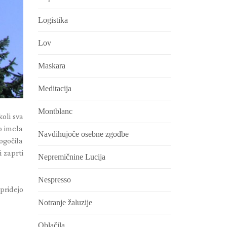
Logistika
Lov
Maskara
Meditacija
Montblanc
oli sva
ko imela
Navdihujoče osebne zgodbe
mogočila
i zaprti
Nepremičnine Lucija
Nespresso
 pridejo
Notranje žaluzije
Oblačila