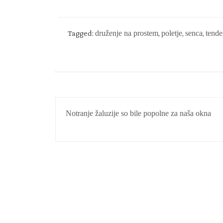
Tagged:
druženje na prostem
,
poletje
,
senca
,
tende
NAVIGACIJA
Notranje žaluzije so bile popolne za naša okna
PRISPEVKA