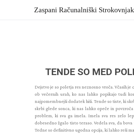
Skip
to
Zaspani Računalniški Strokovnja
content
TENDE SO MED PO
Dejstvo je so poletja res neznosno vroča. Včasih je 
ob večernih urah, ko nas lahko popikajo tudi kom
najpomembnejši dodatek hiši. Tende so tiste, ki skr
skrbi glede sonca, ki nas lahko opeče in povzroča t
problem, ki sva ga imela. Imela sva res zelo le
dobesedno žgalo tisto teraso. Vedela sva, da bova 
Tedne so definitivno ugodna opcija, ki lahko reši m