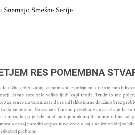
ki Snemajo Smešne Serije
LETJEM RES POMEMBNA STVA
celo težko sedeti zunaj, saj nam sonce pribija na teraso in smo lahko 
arji. Ravno zato zelo veliko ljudi kupi tende.
Tende
so me poletj
bijo za senco na terasi, zato da se mi lahko mirno družimo brez probl
o da se potimo. Ko sva se s fantom preselila v novo hišo, je bil to r
po teraso, ki pa je bila med poletjem skoraj da neuporabna, saj j
morala nekaj narediti ampak nisva vedela kaj. Ene izmed idej so bile
arsikateri problem.