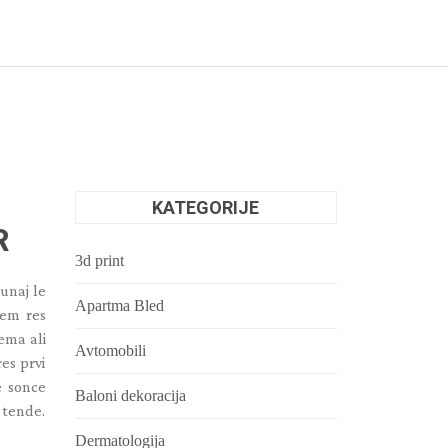
KATEGORIJE
R
3d print
zunaj le
Apartma Bled
em res
ema ali
Avtomobili
es prvi
e sonce
Baloni dekoracija
 tende.
Dermatologija