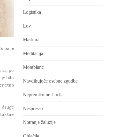
Logistika
Lov
Maskara
To pa je
Meditacija
Montblanc
, saj po
 je bilo
Navdihujoče osebne zgodbe
verjetno
Nepremičnine Lucija
ne druge
Nespresso
 takšne
.
Notranje žaluzije
Oblačila