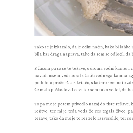
Tako se je izkazalo, da je edini način, kako bi lahko 
bila kar draga naprava, tako da sem se odločil, d
S časom pa so se te težave, oziroma vodni kamen, zač
navadi nisem več moral očistiti vodnega kamna zgolj
podobno prožni žici z krtačo, s katero sem nato zdr
že malo poškodoval cevi, ter sem tako vedel, da bo
To pa me je potem privedlo nazaj do tiste rešitve, 
rešitve, ter mi je trda voda že res trgala živce,
težave, tako da me je to res zelo razveselilo, ter s