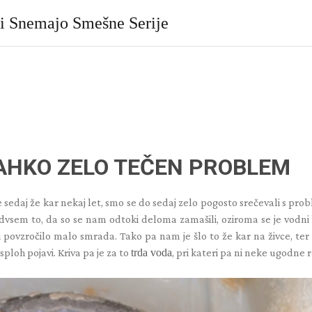
ki Snemajo Smešne Serije
AHKO ZELO TEČEN PROBLEM
sedaj že kar nekaj let, smo se do sedaj zelo pogosto srečevali s pr
dvsem to, da so se nam odtoki deloma zamašili, oziroma se je vodn
di povzročilo malo smrada. Tako pa nam je šlo to že kar na živce, ter
ploh pojavi. Kriva pa je za to
trda voda
, pri kateri pa ni neke ugodne r