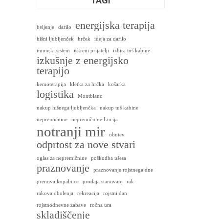
TAGI
energijska terapija
beljenje
darilo
hišni ljubljenček
hrček
ideja za darilo
imunski sistem
iskreni prijatelji
izbira tuš kabine
izkušnje z energijsko
terapijo
kemoterapija
kletka za hrčka
košarka
logistika
Montblanc
nakup hišnega ljubljenčka
nakup tuš kabine
nepremičnine
nepremičnine Lucija
notranji mir
obutev
odprtost za nove stvari
oglas za nepremičnine
poškodba ušesa
praznovanje
praznovanje rojstnega dne
prenova kopalnice
prodaja stanovanj
rak
rakova obolenja
rekreacija
rojstni dan
rojstnodnevne zabave
ročna ura
skladiščenje