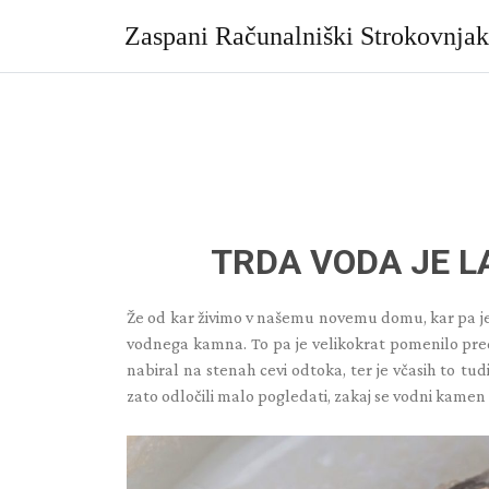
Skip
to
Zaspani Računalniški Strokovnja
content
TRDA VODA JE L
Že od kar živimo v našemu novemu domu, kar pa je 
vodnega kamna. To pa je velikokrat pomenilo pre
nabiral na stenah cevi odtoka, ter je včasih to tu
zato odločili malo pogledati, zakaj se vodni kamen s