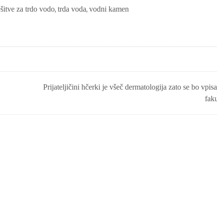
ešitve za trdo vodo
,
trda voda
,
vodni kamen
Prijateljičini hčerki je všeč dermatologija zato se bo vpisa
faku