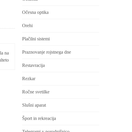
Očesna optika
Orehi
Plačilni sistemi
Praznovanje rojstnega dne
la na
lteto
Restavracija
Rezkar
Ročne svetilke
Slušni aparat
Šport in rekreacija
Telegrami v porodnišnico