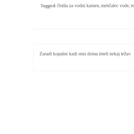
Tagged:
čistila za vodni kamen
,
mehčalec vode
,
r
NAVIGACIJA
Zaradi kopalne kadi smo doma imeli nekaj težav
PRISPEVKA