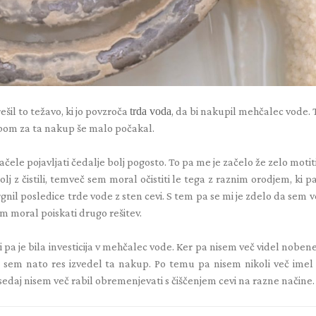
rešil to težavo, ki jo povzroča
trda voda
, da bi nakupil mehčalec vode. 
a bom za ta nakup še malo počakal.
ele pojavljati čedalje bolj pogosto. To pa me je začelo že zelo motiti
 z čistili, temveč sem moral očistiti le tega z raznim orodjem, ki pa
gnil posledice trde vode z sten cevi. S tem pa se mi je zdelo da sem 
m moral poiskati drugo rešitev.
ki pa je bila investicija v mehčalec vode. Ker pa nisem več videl nobe
 pa sem nato res izvedel ta nakup. Po temu pa nisem nikoli več imel
e sedaj nisem več rabil obremenjevati s čiščenjem cevi na razne načine