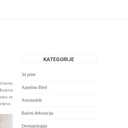
KATEGORIJE
3d print
oblemom
Apartma Bled
i kamen
 smo se
Avtomobili
ešitve.
Baloni dekoracija
Dermatologija