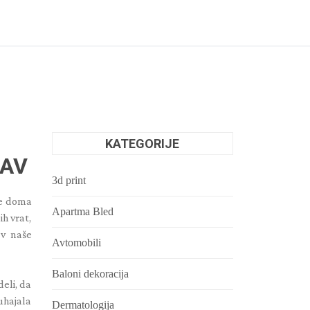
KATEGORIJE
ŽAV
3d print
je doma
Apartma Bled
ih vrat,
 v naše
Avtomobili
Baloni dekoracija
deli, da
uhajala
Dermatologija