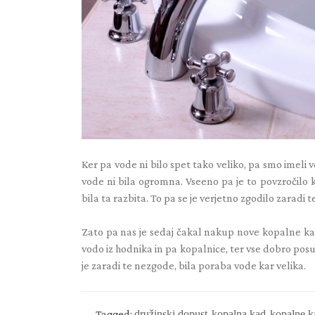
Ker pa vode ni bilo spet tako veliko, pa smo imeli 
vode ni bila ogromna. Vseeno pa je to povzročilo 
bila ta razbita. To pa se je verjetno zgodilo zaradi 
Zato pa nas je sedaj čakal nakup nove kopalne kadi,
vodo iz hodnika in pa kopalnice, ter vse dobro posuš
je zaradi te nezgode, bila poraba vode kar velika.
Tagged:
družinski dopust
,
kopalna kad
,
kopalne k