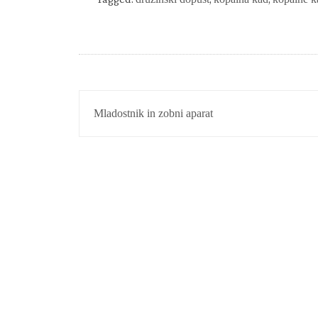
NAVIGACIJA
Mladostnik in zobni aparat
PRISPEVKA