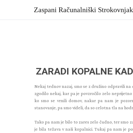
Skip
to
Zaspani Računalniški Strokovnja
content
ZARADI KOPALNE KAD
Nekaj tednov nazaj, smo se z družino odpravili na 
zgodilo nekaj, kar pa je povzročilo zelo neprijetno
ko smo se vrnili domov, nakar pa nam je pozor
stanovanje, pa smo videli, da so celotna tla na hodni
Tako pa nam je bilo to zares zelo čudno, ter smo zače
je bila težava v naši kopalnici. Tukaj pa nam je 