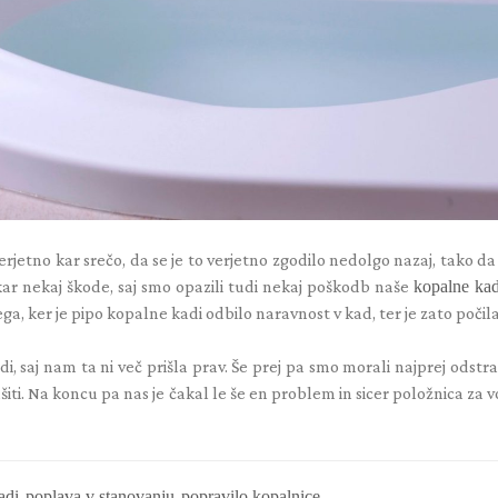
verjetno kar srečo, da se je to verjetno zgodilo nedolgo nazaj, tako d
kar nekaj škode, saj smo opazili tudi nekaj poškodb naše
kopalne kad
tega, ker je pipo kopalne kadi odbilo naravnost v kad, ter je zato počila
 saj nam ta ni več prišla prav. Še prej pa smo morali najprej odstran
iti. Na koncu pa nas je čakal le še en problem in sicer položnica za v
adi
,
poplava v stanovanju
,
popravilo kopalnice