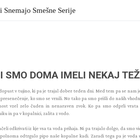
ki Snemajo Smešne Serije
I SMO DOMA IMELI NEKAJ TE
dopust v tujino, ki pa je trajal dober teden dni. Med tem pa se nam 
 presenečenje, ko smo se vrnili. No tako pa smo prišli do naših vhodn
nost vzel zelo čuden in nenaraven zvok. Ko pa smo odprli vrata
ku in pa v kopalnici, zalita z vodo.
li odkrivati iz kje vsa ta voda prihaja. Ni pa trajalo dolgo, da smo vi
popolnoma odtrgalo pipo naše kopalne kadi. Zaradi tega pa je voda 