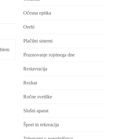
Očesna optika
Orehi
Plačilni sistemi
oblem
Praznovanje rojstnega dne
Restavracija
Rezkar
Ročne svetilke
Slušni aparat
Šport in rekreacija
Telegrami v porodnišnico