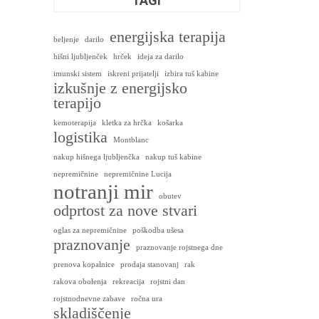
TAGI
energijska terapija
beljenje
darilo
hišni ljubljenček
hrček
ideja za darilo
imunski sistem
iskreni prijatelji
izbira tuš kabine
izkušnje z energijsko
terapijo
kemoterapija
kletka za hrčka
košarka
logistika
Montblanc
nakup hišnega ljubljenčka
nakup tuš kabine
nepremičnine
nepremičnine Lucija
notranji mir
obutev
odprtost za nove stvari
oglas za nepremičnine
poškodba ušesa
praznovanje
praznovanje rojstnega dne
prenova kopalnice
prodaja stanovanj
rak
rakova obolenja
rekreacija
rojstni dan
rojstnodnevne zabave
ročna ura
skladiščenje