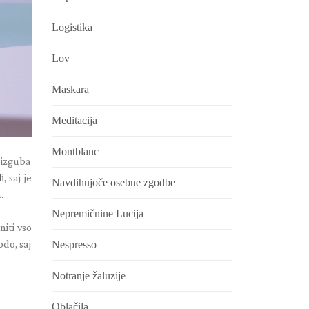
Logistika
Lov
Maskara
Meditacija
Montblanc
a izguba
i
, saj je
Navdihujoče osebne zgodbe
.
Nepremičnine Lucija
iti vso
odo, saj
Nespresso
Notranje žaluzije
Oblačila